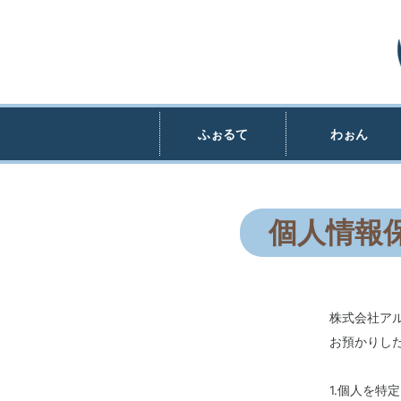
ふぉるて
わぉん
個人情報
株式会社ア
お預かりし
1.個人を