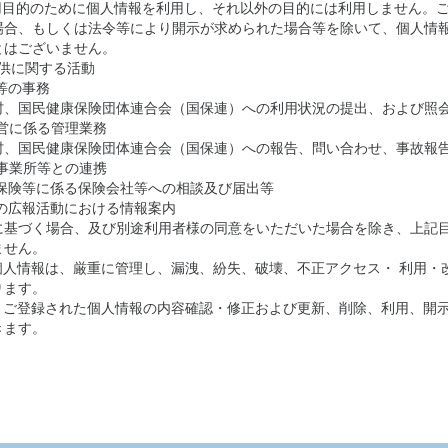
利用目的のために個人情報を利用し、それ以外の目的には利用しません。
場合、もしくは法令等により開示が求められた場合等を除いて、個人情
とはございません。
の提供に関する活動
求等の事務
村、国民健康保険団体連合会（国保連）への利用状況の提出、および照
運営に係る管理業務
村、国民健康保険団体連合会（国保連）への報告、問い合わせ、事故報
る事業所等との連携
償保険等に係る保険会社等への相談及び届出等
所の広報活動における情報案内
に基づく場合、及び別途利用者様の同意をいただいた場合を除き、上記
ません。
の個人情報は、厳重に管理し、漏洩、紛失、破壊、不正アクセス・ 利用・
ります。
は、ご登録された個人情報の内容確認・修正および更新、削除、利用、開
きます。