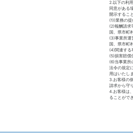
2.以下の
同意がある
開示するこ
(1))業務
(2)報酬請
国、県市町
(3)事業所
国、県市町
(4)関連す
(5)損害賠
(6)当事業
法令の規定
用はいたし
3.お客様
請求から守
4.お客様
ることがで