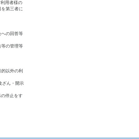
ご利用者様の
報を第三者に
会への回答等
告等の管理等
目的以外の利
改ざん・開示
示の停止をす